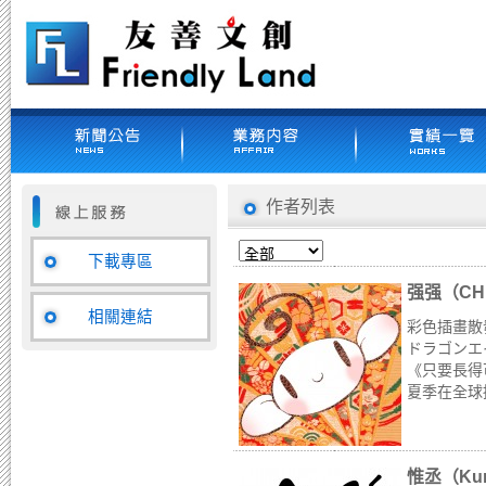
作者列表
下載專區
强强（CH
相關連結
彩色插畫散
ドラゴンエイ
《只要長得
夏季在全球播
惟丞（Kur