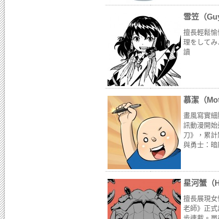
雪笠（Gu
擅長輕鬆愉
理をしてみ
讀
慕潔（Mot
畫風寫實細
訊動漫開始
刀》，累計
與勇士：暗
星河蟹（Ho
擅長展現女
老師》正式
步連載。單