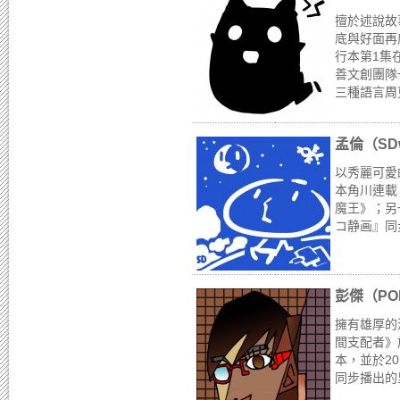
擅於述說故
底與好面再
行本第1集
善文創團隊
三種語言周更
孟倫（SD
以秀麗可愛
本角川連載
魔王》；另
コ静画』同步
彭傑（PO
擁有雄厚的
間支配者》
本，並於2
同步播出的里