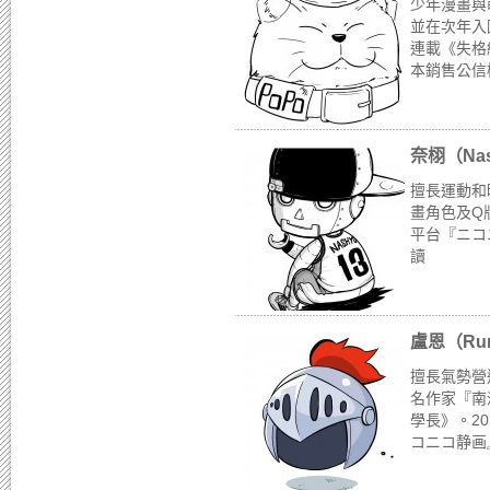
少年漫畫與
並在次年入
連載《失格
本銷售公信
奈栩（Na
擅長運動和
畫角色及Q版
平台『ニコニ
讀
盧恩（Ru
擅長氣勢營
名作家『南
學長》。20
コニコ静画