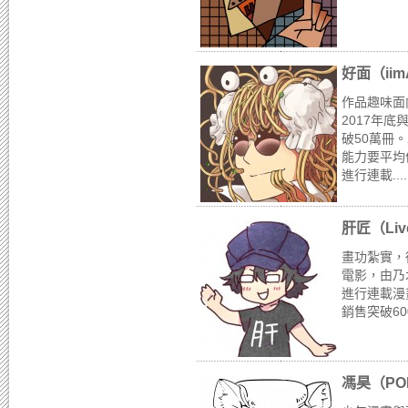
好面（iim
作品趣味面
2017年
破50萬冊
能力要平均值
進行連載...
肝匠（Liv
畫功紮實，
電影，由乃
進行連載漫
銷售突破60
馮昊（PO