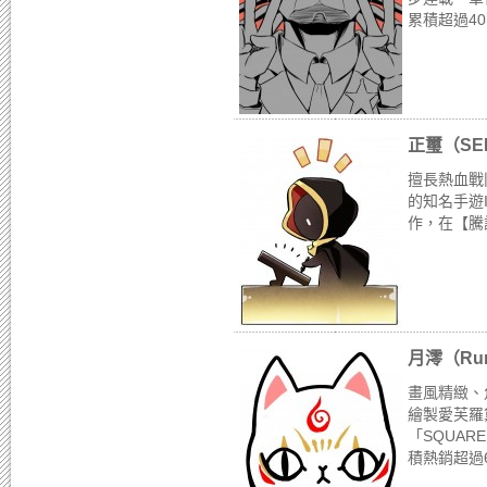
累積超過40萬
正璽（SEI
擅長熱血戰
的知名手遊I
作，在【騰
月澪（Ru
畫風精緻、
繪製愛芙羅
「SQUAR
積熱銷超過60